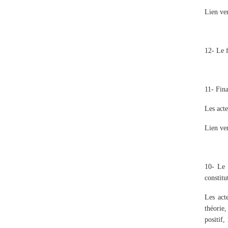
Lien ve
12- Le 
11- Fina
Les acte
Lien ve
10- Le 
constitu
Les acte
théorie,
positif