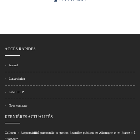
SITE INTERNET
ACCÈS RAPIDES
»
Accueil
»
L'association
»
Label SFFP
»
Nous contacter
DERNIÈRES ACTUALITÉS
Colloque « Responsabilité personnelle et gestion financière publique en Allemagne et en France » à
Strasbourg