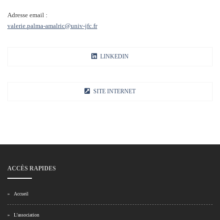
Adresse email :
valerie.palma-amalric@univ-jfc.fr
LINKEDIN
SITE INTERNET
ACCÈS RAPIDES
»
Accueil
»
L'association